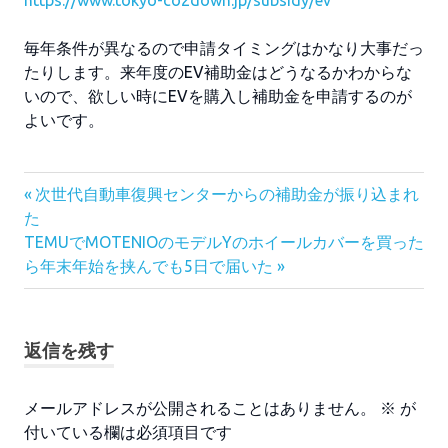
毎年条件が異なるので申請タイミングはかなり大事だっ
たりします。来年度のEV補助金はどうなるかわからな
いので、欲しい時にEVを購入し補助金を申請するのが
よいです。
前
投
次世代自動車復興センターからの補助金が振り込まれ
の
た
稿
次
記
TEMUでMOTENIOのモデルYのホイールカバーを買った
の
事:
ナ
ら年末年始を挟んでも5日で届いた
記
ビ
事:
ゲ
返信を残す
ー
メールアドレスが公開されることはありません。
※
が
シ
付いている欄は必須項目です