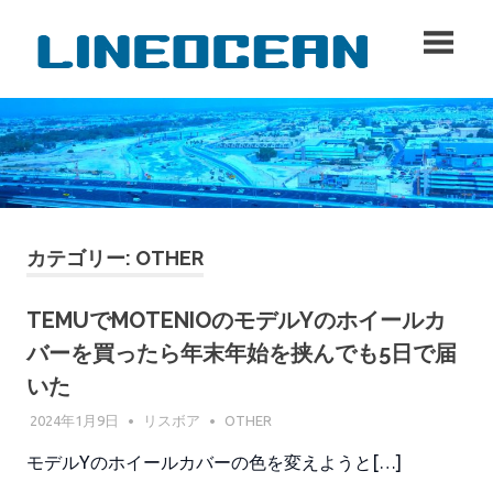
コ
lineo
ン
テ
ン
ツ
へ
ス
キ
ッ
プ
カテゴリー:
OTHER
TEMUでMOTENIOのモデルYのホイールカ
バーを買ったら年末年始を挟んでも5日で届
いた
2024年1月9日
リスボア
OTHER
モデルYのホイールカバーの色を変えようと[…]