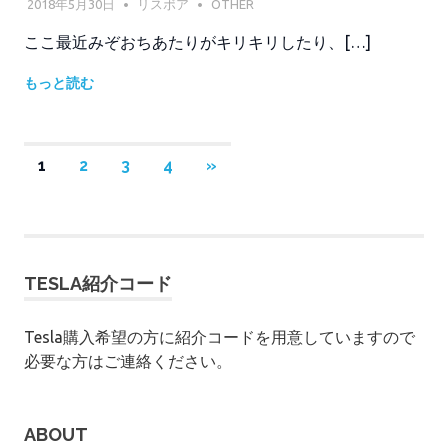
2018年5月30日
リスボア
OTHER
ここ最近みぞおちあたりがキリキリしたり、[…]
もっと読む
投
次
1
2
3
4
»
の
稿
記
の
事
ペ
TESLA紹介コード
ー
Tesla購入希望の方に紹介コードを用意していますので
ジ
必要な方はご連絡ください。
送
り
ABOUT