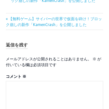
ック崩しの新作「KamenCrash」を公開しました
前
投
【無料ゲーム】サイバーの世界で仮面を砕け！ブロッ
の
ク崩しの新作「KamenCrash」を公開しました
稿
記
事:
ナ
返信を残す
ビ
ゲ
メールアドレスが公開されることはありません。
※
が
ー
付いている欄は必須項目です
シ
コメント
※
ョ
ン