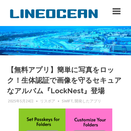
コ
lineo
ン
テ
ン
ツ
へ
ス
キ
ッ
プ
【無料アプリ】簡単に写真をロッ
ク！生体認証で画像を守るセキュア
なアルバム『LockNest』登場
2025年5月24日
リスボア
SWIFT
,
開発したアプリ