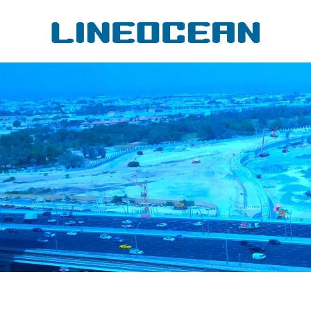
コ
li
ン
テ
ン
ツ
へ
ス
キ
ッ
プ