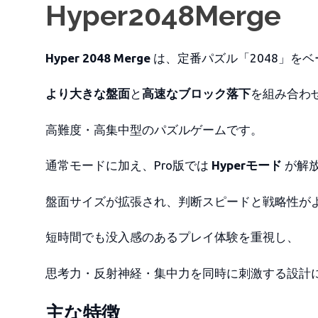
Hyper2048Merge
Hyper 2048 Merge
は、定番パズル「2048」を
より大きな盤面
と
高速なブロック落下
を組み合わ
高難度・高集中型のパズルゲームです。
通常モードに加え、Pro版では
Hyperモード
が解
盤面サイズが拡張され、判断スピードと戦略性が
短時間でも没入感のあるプレイ体験を重視し、
思考力・反射神経・集中力を同時に刺激する設計
主な特徴