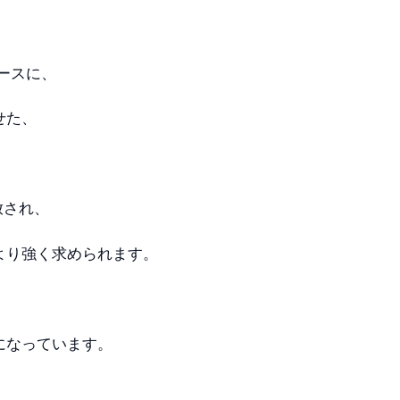
ベースに、
せた、
放され、
より強く求められます。
になっています。