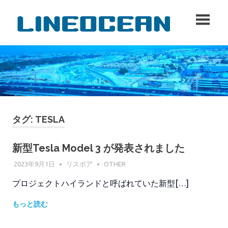
コ
lineo
ン
テ
ン
ツ
へ
ス
キ
ッ
プ
タグ:
TESLA
新型Tesla Model 3 が発表されました
2023年9月1日
リスボア
OTHER
プロジェクトハイランドと呼ばれていた新型[…]
もっと読む