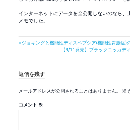
インターネットにデータを全公開しないのなら、
メモでした。
前
投
ジョギングと機能性ディスペプシア(機能性胃腸症)
の
次
【9/11発売】ブラックニッカ
稿
記
の
事:
記
ナ
事:
返信を残す
ビ
ゲ
メールアドレスが公開されることはありません。
※
ー
コメント
※
シ
ョ
ン