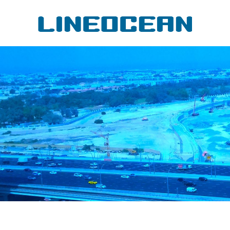
コ
li
ン
テ
ン
ツ
へ
ス
キ
ッ
プ